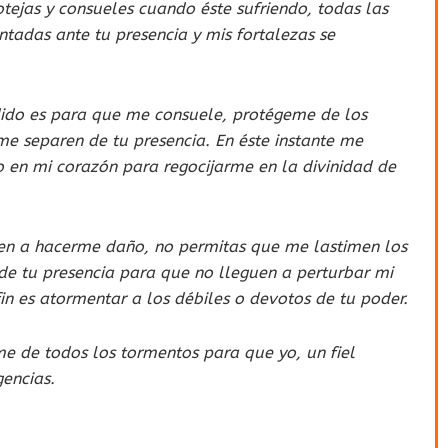
ejas y consueles cuando éste sufriendo, todas las
LISTA DE ORACI
tadas ante tu presencia y mis fortalezas se
ORACIÓN PARA ADQUIRIR
CONFIANZA DE TERCEROS
edido es para que me consuele, protégeme de los
CON ESTA ORACIÓN A SAN IGNACIO DE LOY
e separen de tu presencia. En éste instante me
VAS A PODER LOGRAR ADQUIRIR LA CONF
o en mi corazón para regocijarme en la divinidad de
DE UNA PERSONA. ...
uen a hacerme daño, no permitas que me lastimen los
e tu presencia para que no lleguen a perturbar mi
in es atormentar a los débiles o devotos de tu poder.
me de todos los tormentos para que yo, un fiel
gencias.