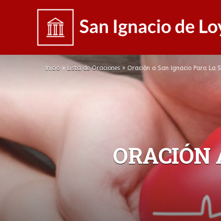
Inicio
»
Lista de Oraciones
»
Oración a San Ignacio Para La 
ORACIÓN 