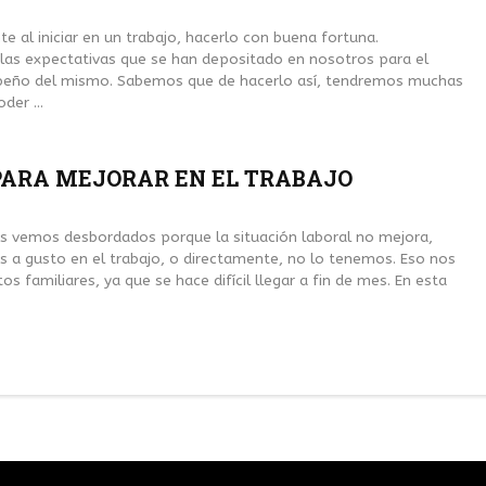
LISTA DE ORACI
e al iniciar en un trabajo, hacerlo con buena fortuna.
las expectativas que se han depositado en nosotros para el
ORACIÓN PARA ADQUIRIR
eño del mismo. Sabemos que de hacerlo así, tendremos muchas
CONFIANZA DE TERCEROS
der ...
CON ESTA ORACIÓN A SAN IGNACIO DE LOY
VAS A PODER LOGRAR ADQUIRIR LA CONF
PARA MEJORAR EN EL TRABAJO
DE UNA PERSONA. ...
os vemos desbordados porque la situación laboral no mejora,
 a gusto en el trabajo, o directamente, no lo tenemos. Eso nos
os familiares, ya que se hace difícil llegar a fin de mes. En esta