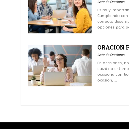
Lista de Oraciones
Es muy important
Cumpliendo con 
correcto desemp
opciones para po
ORACIÓN 
Lista de Oraciones
En ocasiones, n
quizá no estamos
ocasiona conflict
ocasión, ...