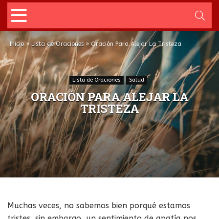
Inicio
»
Lista de Oraciones
»
Oración Para Alejar La Tristeza
Lista de Oraciones
Salud
ORACIÓN PARA ALEJAR LA
TRISTEZA
Muchas veces, no sabemos bien porqué estamos
tristes, sin embargo, un sentimiento de apatía nos