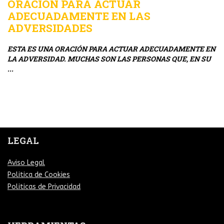
ORACIÓN PARA ACTUAR
O
ADECUADAMENTE EN LAS
N
ADVERSIDADES
E
A.
C
ESTA ES UNA ORACIÓN PARA ACTUAR ADECUADAMENTE EN
CO
LA ADVERSIDAD. MUCHAS SON LAS PERSONAS QUE, EN SU
...
LEGAL
Aviso Legal
Politica de Cookies
Politicas de Privacidad